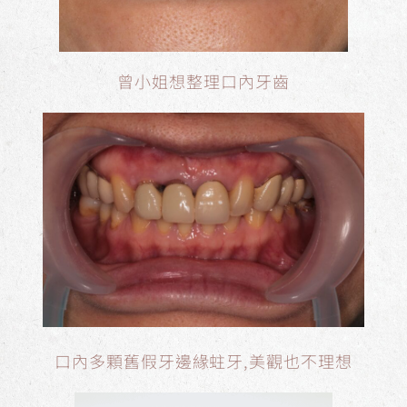
曾小姐想整理口內牙齒
口內多顆舊假牙邊緣蛀牙,美觀也不理想