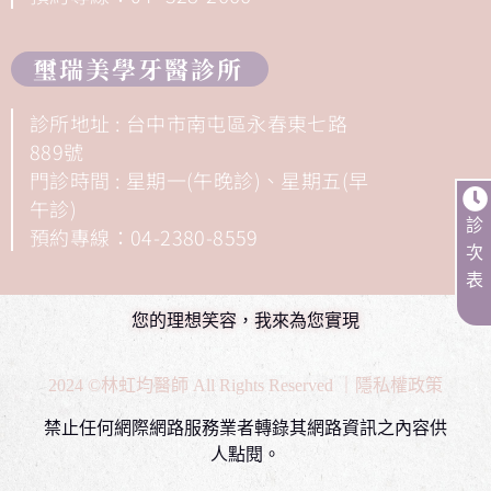
璽瑞美學牙醫診所
診所地址 : 台中市南屯區永春東七路
889號
門診時間 : 星期一(午晚診)、星期五(早
午診)
診
預約專線：04-2380-8559
次
表
您的理想笑容，我來為您實現
2024 ©林虹均醫師 All Rights Reserved ｜隱私權政策
禁止任何網際網路服務業者轉錄其網路資訊之內容供
人點閱。