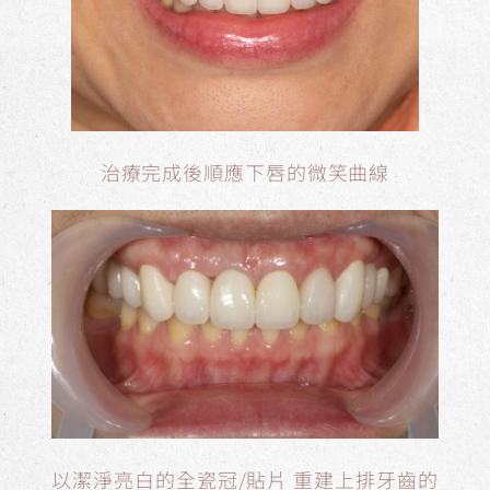
治療完成後順應下唇的微笑曲線
以潔淨亮白的全瓷冠/貼片 重建上排牙齒的