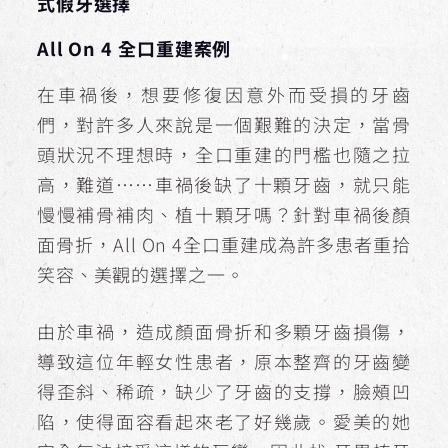
式假牙選擇
All On 4 全口重建案例
在車禍後，想要修復因意外而受損的牙齒
們，對許多人來說是一個艱難的決定，當骨
頭狀況不理想時，全口重建的門檻也隨之拉
高，難道……車禍後缺了十顆牙齒，就只能
慢慢補骨補肉、植十顆牙嗎？針對車禍後顏
面骨折，All On 4全口重建成為許多患者重拾
笑容、美觀的選擇之一。
由於車禍，造成顏面骨折和多顆牙齒損傷，
導致這位年輕女性患者，原本整齊的牙齒變
得歪斜、稀疏，缺少了牙齒的支撐，臉頰凹
陷，使得面容看起來老了好幾歲。愛美的她