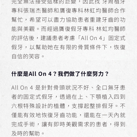
完全無法接受這樣的巨變，因此找 牙周植牙
專科張瑞杰醫師和贋復專科林虹均醫師合作
幫忙，希望可以盡力協助患者重建牙齒的功
能與美觀。而經過贋復假牙專科 林虹均醫師
的評估後，建議患者考慮「All On 4」固定式
假牙，以幫助她在有限的骨質條件下，恢復
自信的笑容。
什麼是All On 4？我們做了什麼努力？
All On 4 是針對骨頭狀況不好、全口無牙患
者的固定式假牙，透過在上、下顎植入四到
六根特殊設計的植體，支撐起整排假牙。不
僅能有效地恢復牙齒功能，還能在一天內就
完成手術，讓有即時美觀需求的患者，得到
及時的幫助。