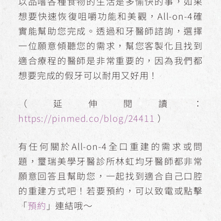
以品嚐各種食物的生活是多愉快的事，如果
想要快速恢復咀嚼功能和美觀，All-on-4確
實能幫助您完成。透過和牙醫師諮詢，選擇
一位願意傾聽您的需求，幫您客製化且找到
適合療程的醫師是非常重要的，因為我們都
想要完成的假牙可以耐用又好用！
（延伸閱讀：
https://pinmed.co/blog/24411
）
有任何關於All-on-4全口重建的需求或問
題，璽瑞美學牙醫診所林虹均牙醫師都非常
願意回答且幫助您，一起找到適合自己口腔
的重建方式吧！若要預約，可以致電或點擊
「
預約
」連結哦～