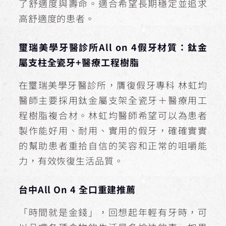
了舒適度與壽命。適合希望長期穩定並追求
高舒適度的患者。
璽瑞美學牙醫診所All on 4假牙材質：鈦金
屬支柱全瓷牙+醫療工程樹脂
在璽瑞美學牙醫診所，贋復假牙專科 林虹均
醫師主要採用鈦金屬支架全瓷牙＋醫療用工
程樹脂複合材。林虹均醫師希望可以為患者
製作能好用、耐用、實用的假牙，確確實實
的幫助患者重拾自信的笑容和正常的咀嚼能
力，有效恢復生活品質。
台中All On 4 全口重建推薦
「時間就是金錢」，回想起年輕有牙時，可