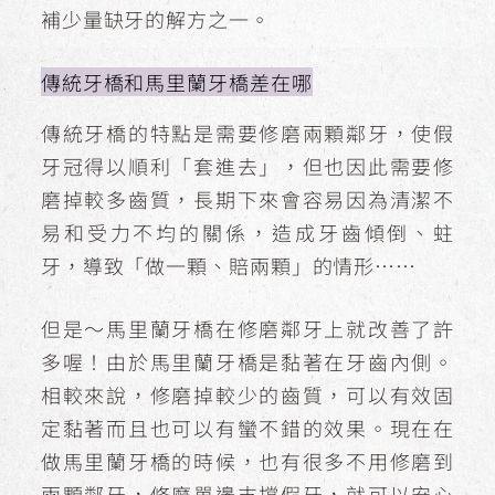
補少量缺牙的解方之一。
傳統牙橋和馬里蘭牙橋差在哪
傳統牙橋的特點是需要修磨兩顆鄰牙，使假
牙冠得以順利「套進去」，但也因此需要修
磨掉較多齒質，長期下來會容易因為清潔不
易和受力不均的關係，造成牙齒傾倒、蛀
牙，導致「做一顆、賠兩顆」的情形⋯⋯
但是～馬里蘭牙橋在修磨鄰牙上就改善了許
多喔！由於馬里蘭牙橋是黏著在牙齒內側。
相較來說，修磨掉較少的齒質，可以有效固
定黏著而且也可以有蠻不錯的效果。現在在
做馬里蘭牙橋的時候，也有很多不用修磨到
兩顆鄰牙，修磨單邊支撐假牙，就可以安心