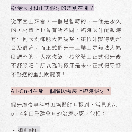
臨時假牙和正式假牙的差別在哪？
從字面上來看，一個是暫時的，一個是永久
的，材質上也會有所不同。臨時假牙配戴時
有任何狀況都能大幅調整，讓假牙變得更密
合及舒適，而正式假牙一旦裝上是無法大幅
度調整的，大家應該不希望裝上正式假牙後
不舒服吧？所以臨時假牙是未來正式假牙舒
不舒適的重要關鍵唷！
All-On-4在哪一個階段需裝上臨時假牙？
假牙贋復專科林虹均醫師有提到，常見的All-
on-4全口重建會有的治療步驟，包括：
・
術前評估