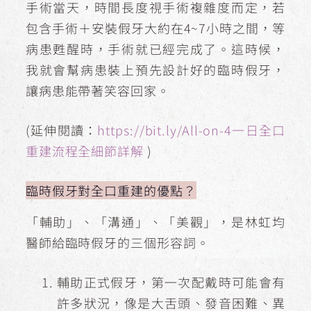
手術當天，時間長度視手術複雜度而定，若
包含手術＋安裝假牙大約在4~7小時之間，等
病患甦醒時，手術就已經完成了。這時候，
我就會幫病患裝上預先設計好的臨時假牙，
讓病患能帶著笑容回家。
(延伸閱讀：
https://bit.ly/All-on-4一日全口
重建流程全細節詳解
)
臨時假牙對全口重建的優點？
「輔助」、「溝通」、「美觀」，是林虹均
醫師給臨時假牙的三個形容詞。
輔助正式假牙，第一次配戴時可能會有
許多狀況，像是大舌頭、發音困難、異