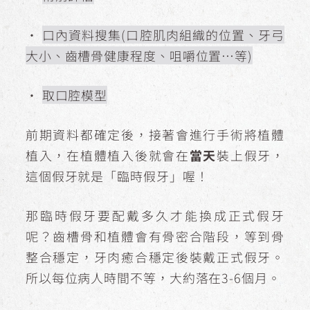
・
口內資料搜集(口腔肌肉組織的位置、牙弓
大小、齒槽骨健康程度、咀嚼位置…等)
・
取口腔模型
前期資料都確定後，接著會進行手術將植體
植入，在植體植入後就會在
當天
裝上假牙，
這個假牙就是「臨時假牙」喔！
那臨時假牙要配戴多久才能換成正式假牙
呢？齒槽骨和植體會有骨密合階段，等到骨
整合穩定，牙肉癒合穩定後裝戴正式假牙。
所以每位病人時間不等，大約落在3-6個月。