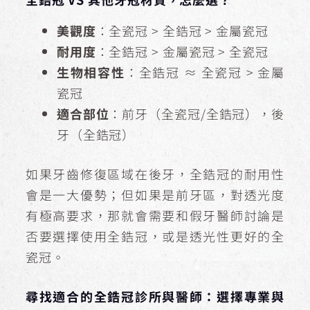
美觀度
：全瓷冠 > 全鋯冠 > 金屬瓷冠
耐用度
：全鋯冠 > 金屬瓷冠 > 全瓷冠
生物相容性
：全鋯冠 ≈ 全瓷冠 > 金屬
瓷冠
適合部位
：前牙（全瓷冠/全鋯冠），後
牙（全鋯冠）
如果牙齒修復區域在後牙，全鋯冠的耐用性
會是一大優勢；但如果是前牙區，對透光度
有極高要求，那就會需要和假牙醫師討論是
否要選擇使用全鋯冠，或是透光性更好的全
瓷冠。
尋找適合的全鋯冠診所與醫師：選擇專業與