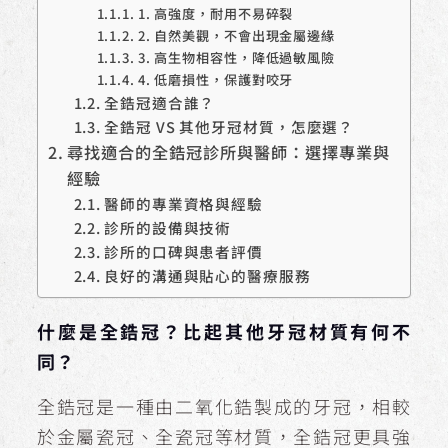
1. 高強度，耐用不易碎裂
2. 自然美觀，不會出現金屬邊緣
3. 高生物相容性，降低過敏風險
4. 低磨損性，保護對咬牙
全鋯冠適合誰？
全鋯冠 VS 其他牙冠材質，怎麼選？
尋找適合的全鋯冠診所與醫師：選擇專業與
經驗
醫師的專業資格與經驗
診所的設備與技術
診所的口碑與患者評價
良好的溝通與貼心的醫療服務
什麼是全鋯冠？比起其他牙冠材質有何不
同？
全鋯冠是一種由二氧化鋯製成的牙冠，相較
於金屬瓷冠、全瓷冠等材質，全鋯冠更具強