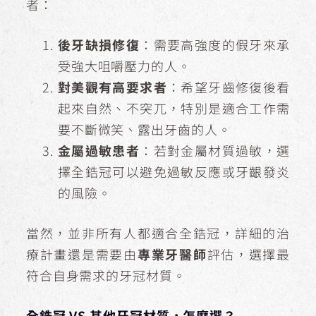
者：
後牙缺損修復
：需要高強度的假牙來承
受強大咀嚼壓力的人。
對美觀有高要求者
：希望牙齒修復後看
起來自然、不突兀，特別是適合工作需
要不斷微笑、露出牙齒的人。
金屬過敏患者
：若對金屬材質過敏，選
擇全鋯冠可以避免過敏反應或牙齦發炎
的風險。
當然，並非所有人都適合全鋯冠，詳細的治
療計畫還是需要由
專業牙醫師
評估，選擇最
符合自身需求的牙冠材質。
全鋯冠 VS 其他牙冠材質，怎麼選？