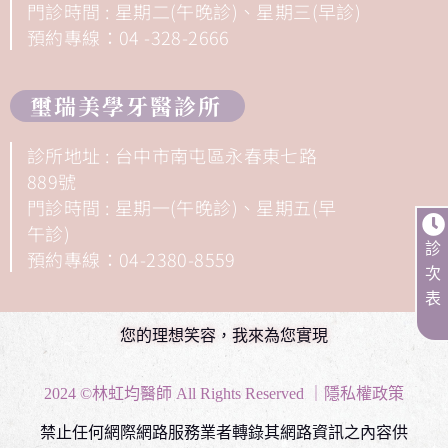
門診時間 : 星期二(午晚診)、星期三(早診)
預約專線：04 -328-2666
璽瑞美學牙醫診所
診所地址 : 台中市南屯區永春東七路
889號
門診時間 : 星期一(午晚診)、星期五(早
午診)
診
預約專線：04-2380-8559
次
表
您的理想笑容，我來為您實現
2024 ©林虹均醫師 All Rights Reserved ｜隱私權政策
禁止任何網際網路服務業者轉錄其網路資訊之內容供