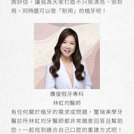
詢評估，讓我為大家打造不只很漂亮、很好
用，同時還可以很「耐用」的植牙吧！
贋復假牙專科
林虹均醫師
有任何關於植牙的需求或問題，璽瑞美學牙
醫診所林虹均牙醫師都非常願意回答且幫助
您，一起找到適合自己口腔的重建方式吧！