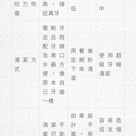
咬力恢
高，接
低
中
復
近真牙
需刷牙
並且搭
配牙線
用餐後
及漱口
使用超
清潔方
定期拆
水最方
級牙線
式
下來清
便，像
清潔
潔
原本自
己牙齒
一樣
如果設
容易造
清潔不
計不
成支撐
當可能
當，易