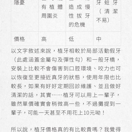
隱憂
牙蛀牙
有植體
造成慢
（清潔
周圍炎
性拔牙
不易）
的危機
價格
高
低
中
以文字敘述來說，植牙相較於局部活動假牙
（此處涵蓋金屬勾及彈性勾）和一般牙橋，
安裝上比較不會傷害到口腔環境、咬力也可
以恢復至更接近真牙的狀態，使用年限也比
較長，如果有好好定期回診維護、並且做好
清潔的話，其實……植牙可以用上一輩子，
雖然單價確實會稍微高一些，不過攤提到一
輩子，可能一天甚至不用花上10元呦！
所以說，植牙價格真的有比較貴嗎？我覺得