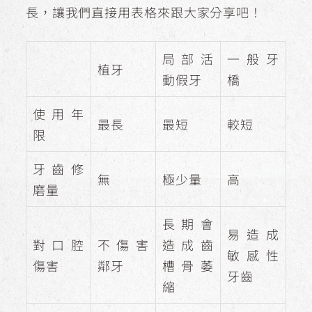
長，讓我們直接用表格來跟大家分享吧！
局部活
一般牙
植牙
動假牙
橋
使用年
最長
最短
較短
限
牙齒修
無
極少量
高
磨量
長期會
易造成
對口腔
不傷害
造成齒
敏感性
傷害
鄰牙
槽骨萎
牙齒
縮