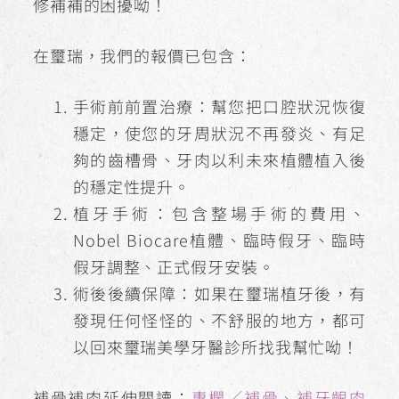
修補補的困擾呦！
在璽瑞，我們的報價已包含：
手術前前置治療：幫您把口腔狀況恢復
穩定，使您的牙周狀況不再發炎、有足
夠的齒槽骨、牙肉以利未來植體植入後
的穩定性提升。
植牙手術：包含整場手術的費用、
Nobel Biocare植體、臨時假牙、臨時
假牙調整、正式假牙安裝。
術後後續保障：如果在璽瑞植牙後，有
發現任何怪怪的、不舒服的地方，都可
以回來璽瑞美學牙醫診所找我幫忙呦！
補骨補肉延伸閱讀：
專欄／補骨、補牙齦肉