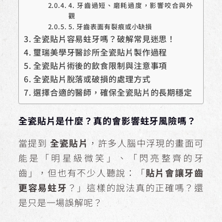
4. 牙齒過短、磨耗過度，影響咬合與外
觀
5. 牙齒表面有裂痕或小缺損
全瓷貼片容易蛀牙嗎？破解常見迷思！
璽瑞美學牙醫診所全瓷貼片製作過程
全瓷貼片術後的飲食限制與注意事項
全瓷貼片脫落或破損的處理方式
選擇合適的醫師，確保全瓷貼片的長期穩定
全瓷貼片是什麼？真的會影響蛀牙風險嗎？
當提到
全瓷貼片
，許多人腦中浮現的畫面可
能是「明星級微笑」、「閃亮整齊的牙
齒」，但也有不少人聽說：「
貼片會讓牙齒
更容易蛀牙
？」這樣的說法真的正確嗎？還
是只是一場誤解呢？