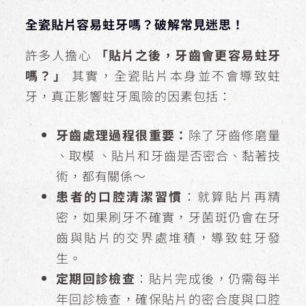
全瓷貼片容易蛀牙嗎？破解常見迷思！
許多人擔心
「貼片之後，牙齒會更容易蛀牙
嗎？」
其實，全瓷貼片本身並不會導致蛀
牙，真正影響蛀牙風險的因素包括：
牙齒處理過程很重要：
除了牙齒修磨量
、取模 、貼片和牙齒是否密合、黏著技
術，都有關係～
患者的口腔清潔習慣
：就算貼片再精
密，如果刷牙不確實，牙菌斑仍會在牙
齒與貼片的交界處堆積，導致蛀牙發
生。
定期回診檢查
：貼片完成後，仍需每半
年回診檢查，確保貼片的密合度與口腔