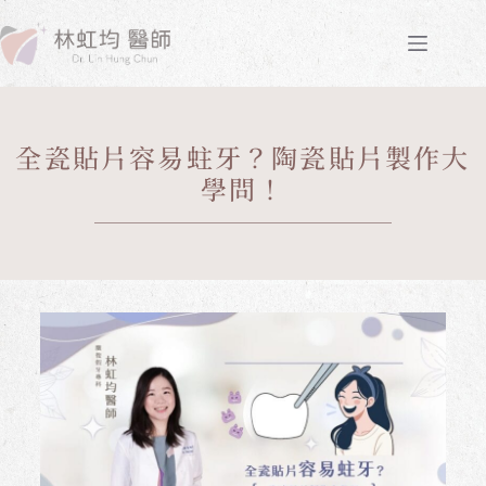
全瓷貼片容易蛀牙？陶瓷貼片製作大
學問！